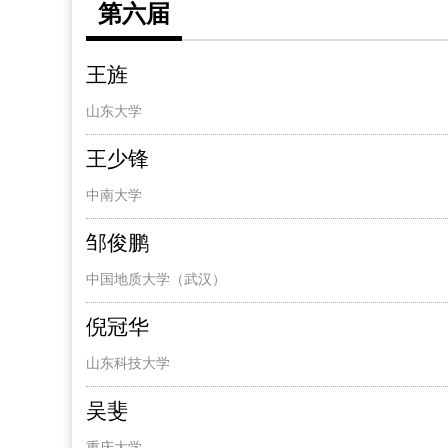
第六届
王旌
山东大学
王少锋
中南大学
邹俊鹏
中国地质大学（武汉）
倪冠华
山东科技大学
吴斐
重庆大学