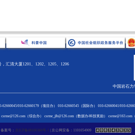
清大厦1201、1202、1205、1206
中国岩石力
术引领
科技奖励
科学普及
国际合作
62660045/010-62660179（项目办） 010-62660545（国际办） 010-62660041/010-6
闻通告
奖励动态
新闻通告
新闻通告
csrme@126.com（综合办） csrme_jlb@126.com（数据办/科技奖励） csrme@163.c
HINA ROCK
学会科学技术奖
科普活动
国际会议
层论坛
优秀成果展
科普专家团队
国际交流合作
备案号：
京ICP备08100360号-1
| 京公网安备：1101054909
4
0
8
3
4
3
9
3
5
术讲座
奖励申报与评审
科普大讲堂
国际会员