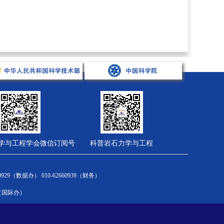
学与工程学会微信订阅号
科普岩石力学与工程
会员服务
综合管理
财务计划
2660929（数据办） 010-62660939（财务）
新闻通告
新闻通告
国家财务制度
om（国际办）
会员中心
规章制度
学会财务制度
入会流程
有关文件
十四五计划
会员风采
大事记
科协项目汇集