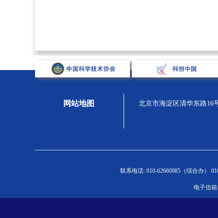
网站地图
北京市海淀区清华东路16号，汇
关于学会
组织宣传
人才强会
学
联系电话: 010-62660985（综合办） 010-
学会概况
新闻通告
新闻通告
新
电子信箱: 
组织机构
专题展示
人才举荐
C
学会章程
科学家精神
青托人才
高
院士风采
学会党委
继续培训
学