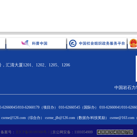
清大厦1201、1202、1205、1206
中国岩石力
术引领
科技奖励
科学普及
国际合作
62660045/010-62660179（项目办） 010-62660545（国际办） 010-62660041/010-6
闻通告
奖励动态
新闻通告
新闻通告
csrme@126.com（综合办） csrme_jlb@126.com（数据办/科技奖励） csrme@163.c
HINA ROCK
学会科学技术奖
科普活动
国际会议
层论坛
优秀成果展
科普专家团队
国际交流合作
备案号：
京ICP备08100360号-1
| 京公网安备：1101054909
4
0
8
5
4
1
6
7
9
术讲座
奖励申报与评审
科普大讲堂
国际会员