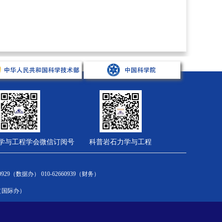
学与工程学会微信订阅号
科普岩石力学与工程
会员服务
综合管理
财务计划
2660929（数据办） 010-62660939（财务）
新闻通告
新闻通告
国家财务制度
om（国际办）
会员中心
规章制度
学会财务制度
入会流程
有关文件
十四五计划
会员风采
大事记
科协项目汇集