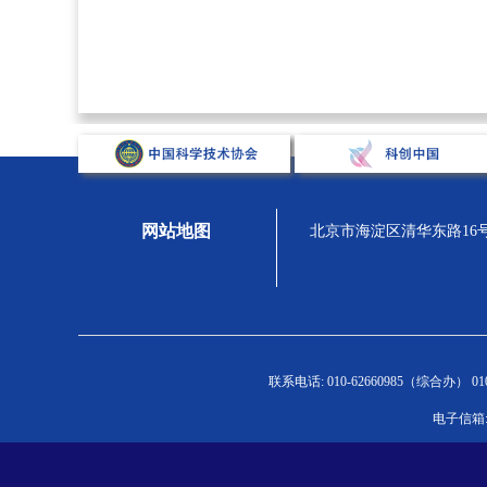
网站地图
北京市海淀区清华东路16号，汇
关于学会
组织宣传
人才强会
学
联系电话: 010-62660985（综合办） 010-
学会概况
新闻通告
新闻通告
新
电子信箱: 
组织机构
专题展示
人才举荐
C
学会章程
科学家精神
青托人才
高
院士风采
学会党委
继续培训
学